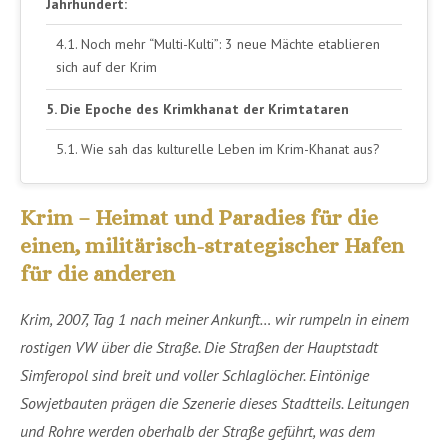
Jahrhundert:
Noch mehr “Multi-Kulti”: 3 neue Mächte etablieren
sich auf der Krim
Die Epoche des Krimkhanat der Krimtataren
Wie sah das kulturelle Leben im Krim-Khanat aus?
Nomadische Nogai-Tataren im Norden, sesshafte
Krim-Tataren im Süden
Krim – Heimat und Paradies für die
einen, militärisch-strategischer Hafen
18. Jahrhundert: Katharina die Große – russische
für die anderen
Eroberung der Krim
Entstehung des modernen Gesundheitswesens,
Krim, 2007, Tag 1 nach meiner Ankunft… wir rumpeln in einem
Bevölkerungswechsel und Reform-Islam
rostigen VW über die Straße. Die Straßen der Hauptstadt
Simferopol sind breit und voller Schlaglöcher. Eintönige
Düsteres Kapitel Sowjetunion: Entvölkerung der
Sowjetbauten prägen die Szenerie dieses Stadtteils. Leitungen
Krim
und Rohre werden oberhalb der Straße geführt, was dem
Krim der Gegenwart & Fazit