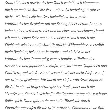
Stadtbild einen provisorischen Touch verleiht. Ich klammere
Empfehlenswerte Literatur
mich an meinem Autositz fest – einen Sicherheitsgurt gibt es
nicht. Mit bedenklicher Geschwindigkeit kurvt mein
Weiterführende Links zu Krim in der Gegenwart:
krimtatarischer Begleiter um die Schlaglöcher herum, kann es
Wissenschaftliche Literatur zu Krim im Mittelalter
jedoch nicht verhindern hier und da eines mitzunehmen. Hopp!
(PDF-Format):
Ich mache einen Satz nach oben bevor es mich durch die
Wissenschaftliche Literatur zu Krim in der Antike
Fliehkraft wieder an die Autotür drückt. Währenddessen erzählt
(PDF-Format):
mein Begleiter, bekannter Journalist und Aktivist in der
krimtatarischen Community, vom schamlosen Treiben der
russischen und japanischen Mafia, von korrupten Oligarchen und
Politikern, und wie Russland versucht wieder mehr Einfluss auf
der Krim zu gewinnen. Vor allem der Hafen von Sewastopol ist
für Putin ein wichtiger strategischer Punkt, aber auch die
“Straße von Kertsch”, welche für die Gasversorgung eine wichtige
Rolle spielt. Dann gibt es da noch die Türkei, die durch
Finanzierungshilfen für die Krimtatarische Community, wie Bau