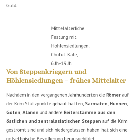
Gold.
Mittelalterliche
Festung mit
Höhlensiedlungen,
Chufut-Kale,
6.Jh.-19.Jh.
Von Steppenkriegern und
Höhlensiedlungen – frühes Mittelalter
Nachdem in den vergangenen Jahrhunderten die
Römer
auf
der Krim Stützpunkte gebaut hatten,
Sarmaten
,
Hunnen
,
Goten
,
Alanen
und andere
Reiterstämme aus den
östlichen und zentralasiatischen Steppen
auf die Krim
geströmt sind und sich niedergelassen haben, hat sich eine
polyethnische Bevölkerung herausgebildet.