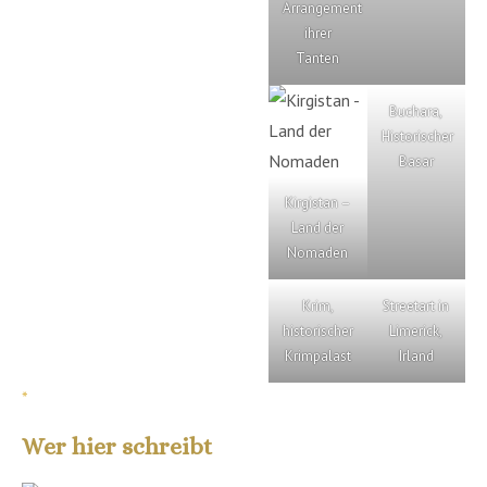
Arrangement
ihrer
Tanten
Buchara,
Historischer
Basar
Kirgistan –
Land der
Nomaden
Krim,
Streetart in
historischer
Limerick,
Krimpalast
Irland
*
Wer hier schreibt