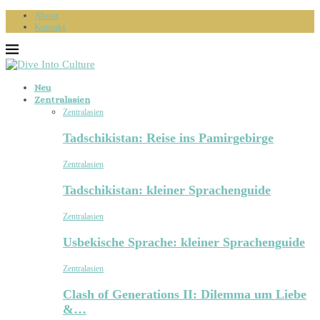
About
Kontakt
Neu
Zentralasien
Zentralasien
Tadschikistan: Reise ins Pamirgebirge
Zentralasien
Tadschikistan: kleiner Sprachenguide
Zentralasien
Usbekische Sprache: kleiner Sprachenguide
Zentralasien
Clash of Generations II: Dilemma um Liebe
&…