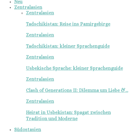
Neu
Zentralasien
Zentralasien
Tadschikistan: Reise ins Pamirgebirge
Zentralasien
Tadschikistan: kleiner Sprachenguide
Zentralasien
Usbekische Sprache: kleiner Sprachenguide
Zentralasien
Clash of Generations II: Dilemma um Liebe &…
Zentralasien
Heirat in Usbekistan: Spagat zwischen
Tradition und Moderne
Südostasien