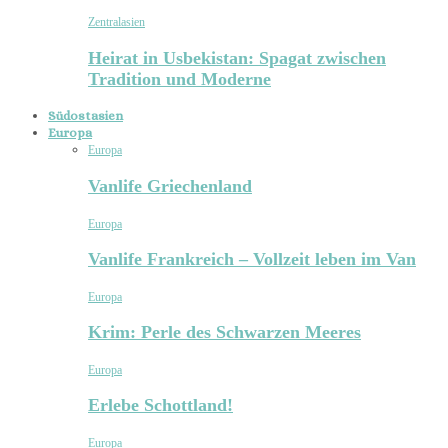
Zentralasien
Heirat in Usbekistan: Spagat zwischen
Tradition und Moderne
Südostasien
Europa
Europa
Vanlife Griechenland
Europa
Vanlife Frankreich – Vollzeit leben im Van
Europa
Krim: Perle des Schwarzen Meeres
Europa
Erlebe Schottland!
Europa