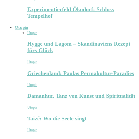
Experimentierfeld Ökodorf: Schloss
Tempelhof
Utopia
Utopia
Hygge und Lagom – Skandinaviens Rezept
fürs Glück
Utopia
Griechenland: Paulas Permakultur-Paradies
Utopia
Damanhur. Tanz von Kunst und Spiritualität
Utopia
Taizé: Wo die Seele singt
Utopia