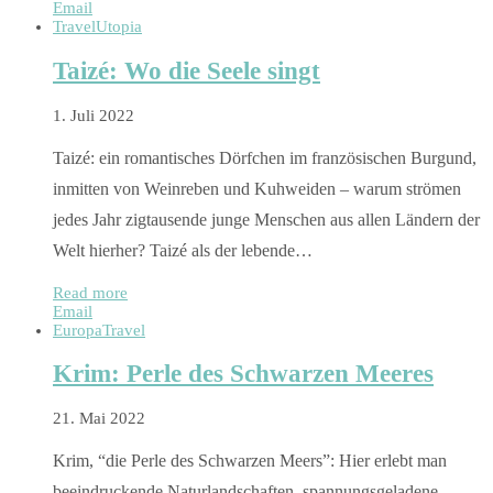
Email
Travel
Utopia
Taizé: Wo die Seele singt
1. Juli 2022
Taizé: ein romantisches Dörfchen im französischen Burgund,
inmitten von Weinreben und Kuhweiden – warum strömen
jedes Jahr zigtausende junge Menschen aus allen Ländern der
Welt hierher? Taizé als der lebende…
Read more
Email
Europa
Travel
Krim: Perle des Schwarzen Meeres
21. Mai 2022
Krim, “die Perle des Schwarzen Meers”: Hier erlebt man
beeindruckende Naturlandschaften, spannungsgeladene