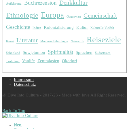
Denkkultur
Buchrezension
Aufklärung
Europa
Ethnologie
Gemeinschaft
Gegenwart
Geschichte
Kolonialisierung
Kultur
Indien
Kulturelle Vielfalt
Reiseziele
Literatur
Kunst
Moderne Ethnologie
Naturvolk
Spiritualität
Sowjetunion
Sprachen
Schottland
Südostasien
Vanlife
Zentralasien
Ökodorf
Trobriand
Impressum
Datenschutz
@ Dive Into Culture - 2017-23 - Made with love All Right Reserved.
Back To Top
Neu