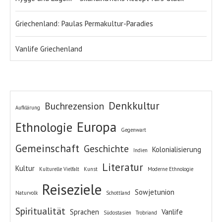
Griechenland: Paulas Permakultur-Paradies
Vanlife Griechenland
Denkkultur
Buchrezension
Aufklärung
Europa
Ethnologie
Gegenwart
Gemeinschaft
Geschichte
Kolonialisierung
Indien
Literatur
Kultur
Kulturelle Vielfalt
Kunst
Moderne Ethnologie
Reiseziele
Sowjetunion
Naturvolk
Schottland
Spiritualität
Sprachen
Vanlife
Südostasien
Trobriand